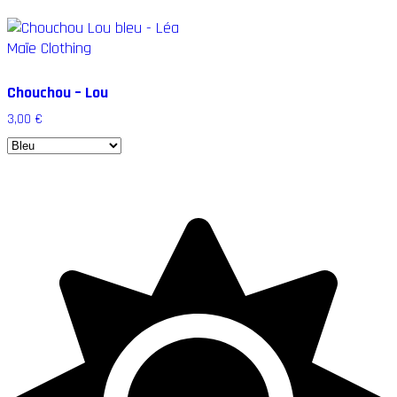
Chouchou – Lou
3,00
€
Ce
produit
a
plusieurs
variations.
Les
options
peuvent
être
choisies
sur
la