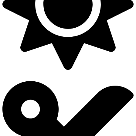
page
du
produit