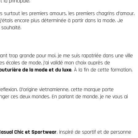
 la principale.
ais surtout les premiers amours, les premiers chagrins d’amour,
 j’étais encore plus déterminée à partir dans la mode. Je
 souhaité.
tant trop grande pour moi, je me suis rapatriée dans une ville
tes écoles de mode, j’ai validé mon choix auprès de
outurière de la mode et du luxe
. À la fin de cette formation,
reflexion. D’origine vietnamienne, cette marque porte
anger ces deux mondes. En parlant de monde, je ne vous ai
Casual Chic et Sportwear
, inspiré de sportif et de personne