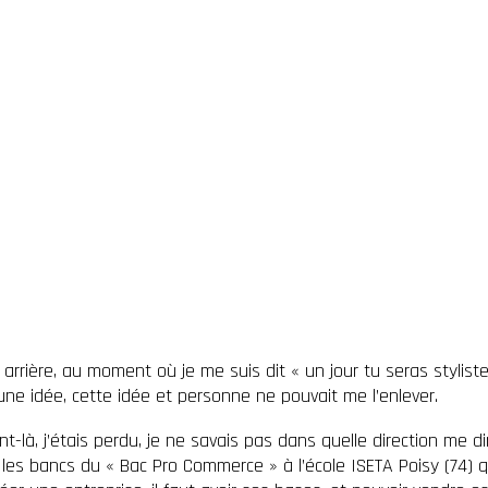
rrière, au moment où je me suis dit « un jour tu seras styliste »
une idée, cette idée et personne ne pouvait me l’enlever.
à, j’étais perdu, je ne savais pas dans quelle direction me dir
 les bancs du « Bac Pro Commerce » à l’école ISETA Poisy (74) q