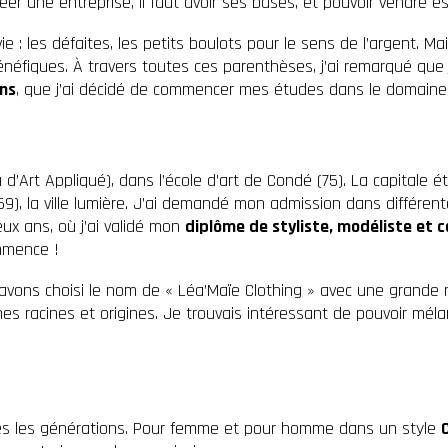
er une entreprise, il faut avoir ses bases, et pouvoir vendre est
e : les défaites, les petits boulots pour le sens de l’argent. M
bénéfiques. À travers toutes ces parenthèses, j’ai remarqué que
ns
, que j’ai décidé de commencer mes études dans le domaine
d’Art Appliqué), dans l’école d’art de Condé (75). La capitale é
(69), la ville lumière. J’ai demandé mon admission dans différen
ux ans, où j’ai validé mon
diplôme de styliste, modéliste et c
ommence !
s avons choisi le nom de « Léa’Maïe Clothing » avec une grande 
s racines et origines. Je trouvais intéressant de pouvoir mél
es les générations. Pour femme et pour homme dans un style