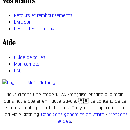
Vos achats
sur
du
la
produit
Retours et remboursements
page
Livraison
du
Les cartes cadeaux
produit
Aide
Guide de tailles
Mon compte
FAQ
Nous créons une mode 100% Française et faite à la main
dans notre atelier en Haute-Savoie. 🇫🇷 Le contenu de ce
site est protégé par la loi du © Copyright et appartient à
Léa Maïe Clothing.
Conditions générales de vente
-
Mentions
légales
.