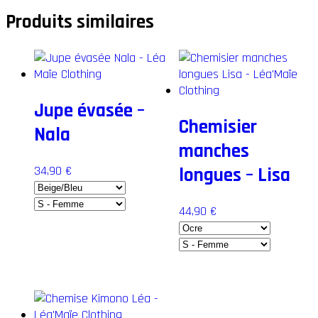
Produits similaires
Jupe évasée –
Chemisier
Nala
manches
34,90
€
longues – Lisa
44,90
€
Ce
produit
a
Ce
plusieurs
produit
variations.
a
Les
plusieurs
options