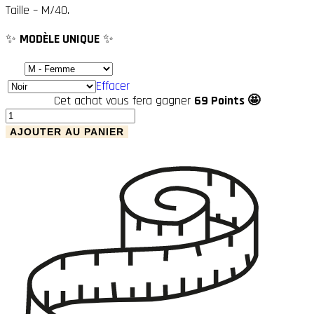
Taille – M/40.
✨
MODÈLE UNIQUE
✨
Effacer
Cet achat vous fera gagner
69 Points 🤩
quantité
de
AJOUTER AU PANIER
Kimono
Ample
-
Chloé