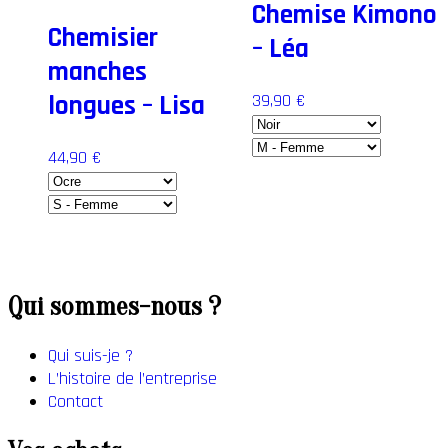
la
Chemise Kimono
page
Chemisier
– Léa
du
manches
produit
39,90
€
longues – Lisa
44,90
€
Ce
produit
a
Ce
plusieurs
produit
variations.
a
Les
plusieurs
Qui sommes-nous ?
options
variations.
peuvent
Les
être
Qui suis-je ?
options
choisies
L’histoire de l’entreprise
peuvent
sur
Contact
être
la
choisies
page