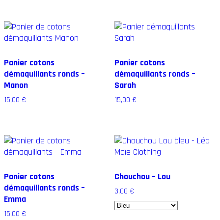
Panier cotons
Panier cotons
démaquillants ronds –
démaquillants ronds –
Manon
Sarah
15,00
€
15,00
€
Panier cotons
Chouchou – Lou
démaquillants ronds –
3,00
€
Emma
15,00
€
Ce